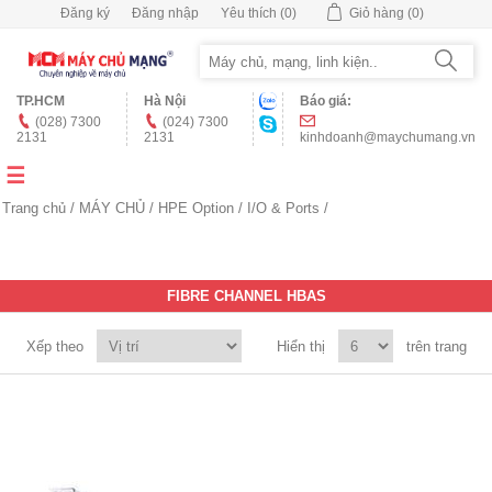
Đăng ký
Đăng nhập
Yêu thích
(0)
Giỏ hàng
(0)
TP.HCM
Hà Nội
Báo giá:
(028) 7300
(024) 7300
2131
2131
kinhdoanh@maychumang.vn
Trang chủ
/
MÁY CHỦ
/
HPE Option
/
I/O & Ports
/
FIBRE CHANNEL HBAS
Xếp theo
Hiển thị
trên trang