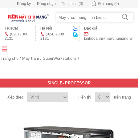
Đăng ký
Đăng nhập
Yêu thích
(0)
Giỏ hàng
(0)
TP.HCM
Hà Nội
Báo giá:
(028) 7300
(024) 7300
2131
2131
kinhdoanh@maychumang.vn
Trang chủ
/
Máy trạm
/
SuperWorkstations
/
SINGLE- PROCESSOR
Xếp theo
Hiển thị
trên trang