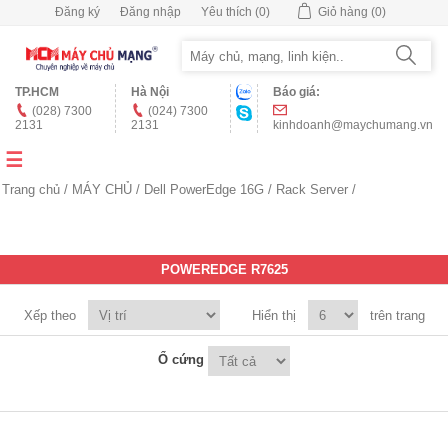
Đăng ký
Đăng nhập
Yêu thích
(0)
Giỏ hàng
(0)
TP.HCM
Hà Nội
Báo giá:
(028) 7300
(024) 7300
2131
2131
kinhdoanh@maychumang.vn
Trang chủ
/
MÁY CHỦ
/
Dell PowerEdge 16G
/
Rack Server
/
POWEREDGE R7625
Xếp theo
Hiển thị
trên trang
Ổ cứng