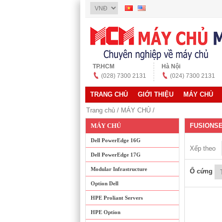
TP.HCM
Hà Nội
(028) 7300 2131
(024) 7300 2131
TRANG CHỦ
GIỚI THIỆU
MÁY CHỦ
Trang chủ
/
MÁY CHỦ
/
MÁY CHỦ
FUSIONS
Dell PowerEdge 16G
Xếp theo
Dell PowerEdge 17G
Modular Infrastructure
Ổ cứng
Option Dell
HPE Proliant Servers
HPE Option