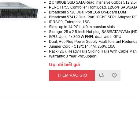
2 x 480GB SSD SATA Read Intensive 6Gbps 512 2.5i
PERC H755 Controller Front Load, 12Gb/s SAS/SAT
Broadcom 5720 Dual Port 1Gb On-Board LOM
Broadcom 57412 Dual Port 10GbE SFP+ Adapter, PCI
iDRAC9, Enterprise 15G
Slots: up to 14 PCIe 4.0 expansion slots
Storage: 25 x 2.5-inch Hot-plug SAS/SATA/NVMe (
GPU: Up to 4x 300 W FHFL dual-width GPU
Dual, Hot-Plug,Power Supply Fault Tolerant Redund
Jumper Cord - C13/C14, 4M, 250V, 10A
Rack (2U), ReadyRails Sliding Rails With Cable M
Warranty: 3 Year ProSupport
Gọi để biết giá