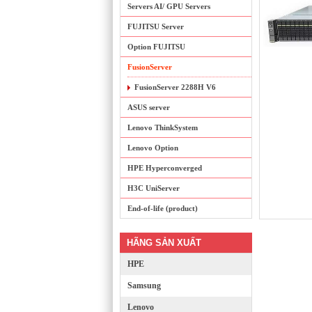
Servers AI/ GPU Servers
FUJITSU Server
Option FUJITSU
FusionServer
FusionServer 2288H V6
ASUS server
Lenovo ThinkSystem
Lenovo Option
HPE Hyperconverged
H3C UniServer
End-of-life (product)
HÃNG SẢN XUẤT
HPE
Samsung
Lenovo