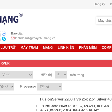
Đăng ký
Đ
Báo giá:
kinhdoanh@maychumang.vn
LƯU TRỮ
MÁY TRẠM
MẠNG
LINH KIỆN
PHẦN MỀM
COMP
ERVER
Hiển thị
trên trang
Processor
FusionServer 2288H V6 25x 2.5" Silver 43
1 x Intel Xeon Silver 4310 2.1G, 12C/24T, 10.4GT/
32GB (1x 32GB) 2Rx 4 DDR4-3200 RDIMM