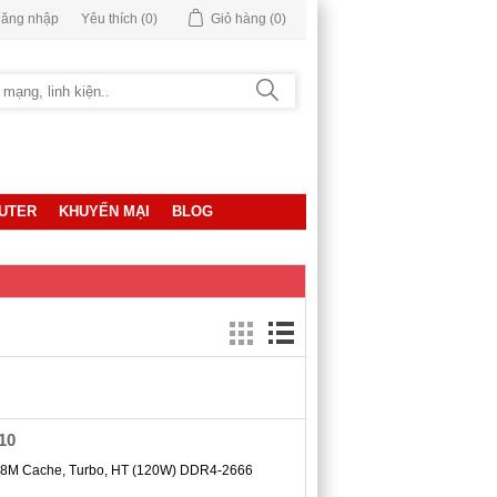
ăng nhập
Yêu thích
(0)
Giỏ hàng
(0)
UTER
KHUYẾN MẠI
BLOG
10
s, 18M Cache, Turbo, HT (120W) DDR4-2666