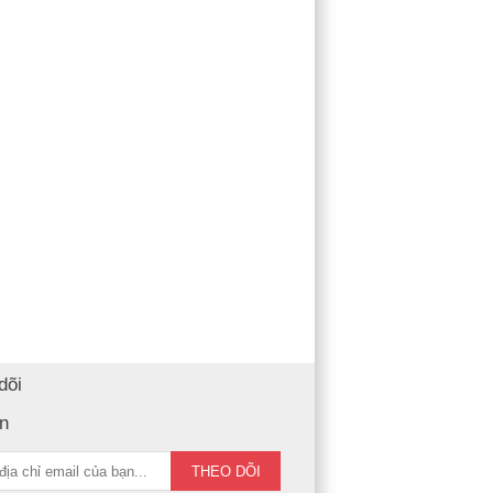
dõi
in