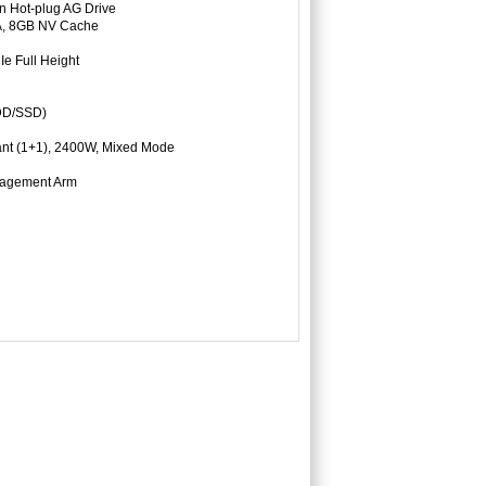
n Hot-plug AG Drive
A, 8GB NV Cache
e Full Height
HDD/SSD)
ant (1+1), 2400W, Mixed Mode
anagement Arm