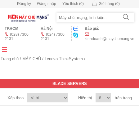
Đăng ký
Đăng nhập
Yêu thích
(0)
Giỏ hàng
(0)
TP.HCM
Hà Nội
Báo giá:
(028) 7300
(024) 7300
2131
2131
kinhdoanh@maychumang.vn
Trang chủ
/
MÁY CHỦ
/
Lenovo ThinkSystem
/
BLADE SERVERS
Xếp theo
Hiển thị
trên trang