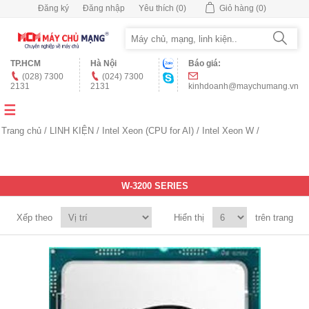
Đăng ký
Đăng nhập
Yêu thích
(0)
Giỏ hàng
(0)
TP.HCM
Hà Nội
Báo giá:
(028) 7300
(024) 7300
2131
2131
kinhdoanh@maychumang.vn
Trang chủ
/
LINH KIỆN
/
Intel Xeon (CPU for AI)
/
Intel Xeon W
/
W-3200 SERIES
Xếp theo
Hiển thị
trên trang