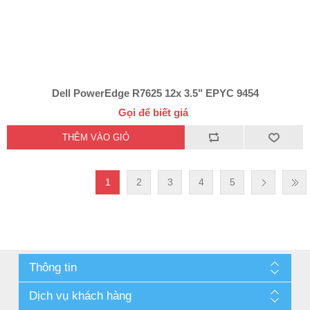
Dell PowerEdge R7625 12x 3.5" EPYC 9454
Gọi để biết giá
1
2
3
4
5
Thông tin
Dịch vụ khách hàng