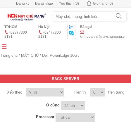
Đăng ký
Đăng nhập
Yêu thích
(0)
Giỏ hàng
(0)
TP.HCM
Hà Nội
Báo giá:
(028) 7300
(024) 7300
2131
2131
kinhdoanh@maychumang.vn
Trang chủ
/
MÁY CHỦ
/
Dell PowerEdge 16G
/
RACK SERVER
Xếp theo
Hiển thị
trên trang
Ổ cứng
Processor