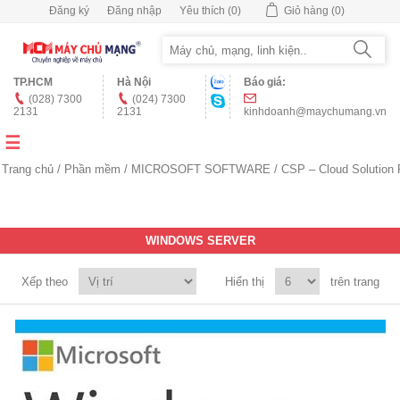
Đăng ký
Đăng nhập
Yêu thích
(0)
Giỏ hàng
(0)
TP.HCM
Hà Nội
Báo giá:
(028) 7300
(024) 7300
2131
2131
kinhdoanh@maychumang.vn
Trang chủ
/
Phần mềm
/
MICROSOFT SOFTWARE
/
CSP – Cloud Solution 
WINDOWS SERVER
Xếp theo
Hiển thị
trên trang