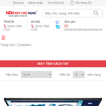
Đăng ký
Đăng nhập
Yêu thích
(0)
Giỏ hàng
(0)
TP.HCM
Hà Nội
Báo giá:
(028) 7300
(024) 7300
2131
2131
kinhdoanh@maychumang.vn
Trang chủ
/
Computer
/
MÁY TÍNH XÁCH TAY
Xếp theo
Hiển thị
trên trang