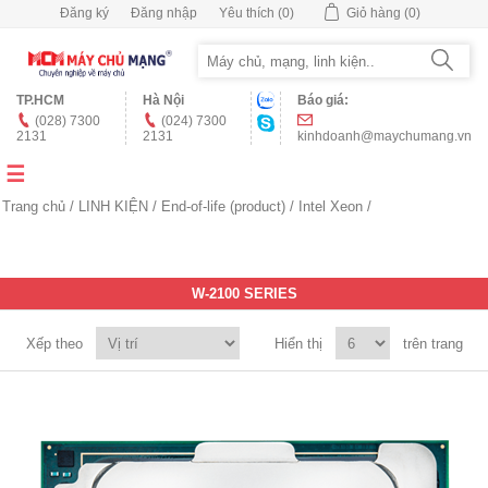
Đăng ký
Đăng nhập
Yêu thích
(0)
Giỏ hàng
(0)
TP.HCM
Hà Nội
Báo giá:
(028) 7300
(024) 7300
2131
2131
kinhdoanh@maychumang.vn
Trang chủ
/
LINH KIỆN
/
End-of-life (product)
/
Intel Xeon
/
W-2100 SERIES
Xếp theo
Hiển thị
trên trang