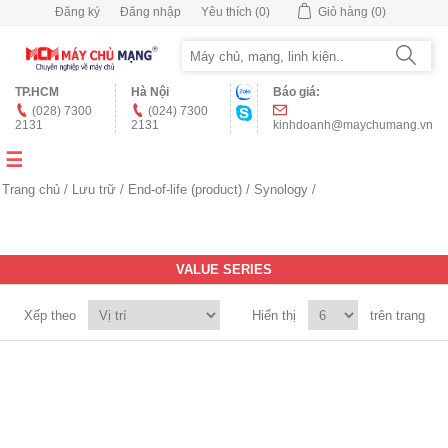
Đăng ký
Đăng nhập
Yêu thích
(0)
Giỏ hàng
(0)
TP.HCM
Hà Nội
Báo giá:
(028) 7300
(024) 7300
2131
2131
kinhdoanh@maychumang.vn
Trang chủ
/
Lưu trữ
/
End-of-life (product)
/
Synology
/
VALUE SERIES
Xếp theo
Hiển thị
trên trang