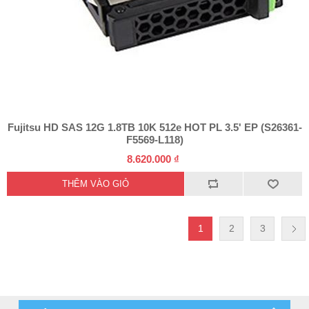
Fujitsu HD SAS 12G 1.8TB 10K 512e HOT PL 3.5' EP (S26361-
F5569-L118)
8.620.000 ₫
1
2
3