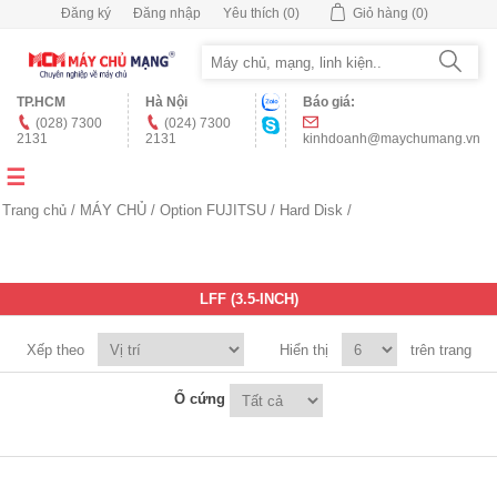
Đăng ký
Đăng nhập
Yêu thích
(0)
Giỏ hàng
(0)
TP.HCM
Hà Nội
Báo giá:
(028) 7300
(024) 7300
2131
2131
kinhdoanh@maychumang.vn
Trang chủ
/
MÁY CHỦ
/
Option FUJITSU
/
Hard Disk
/
LFF (3.5-INCH)
Xếp theo
Hiển thị
trên trang
Ổ cứng