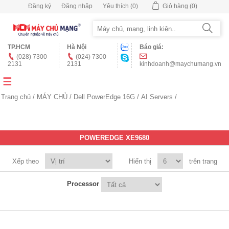
Đăng ký
Đăng nhập
Yêu thích
(0)
Giỏ hàng
(0)
TP.HCM
Hà Nội
Báo giá:
(028) 7300
(024) 7300
2131
2131
kinhdoanh@maychumang.vn
Trang chủ
/
MÁY CHỦ
/
Dell PowerEdge 16G
/
AI Servers
/
POWEREDGE XE9680
Xếp theo
Hiển thị
trên trang
Processor