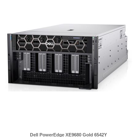
Dell PowerEdge XE9680 Gold 6542Y