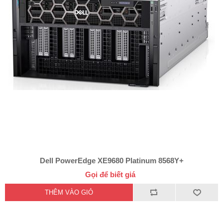
Dell PowerEdge XE9680 Platinum 8568Y+
Gọi để biết giá