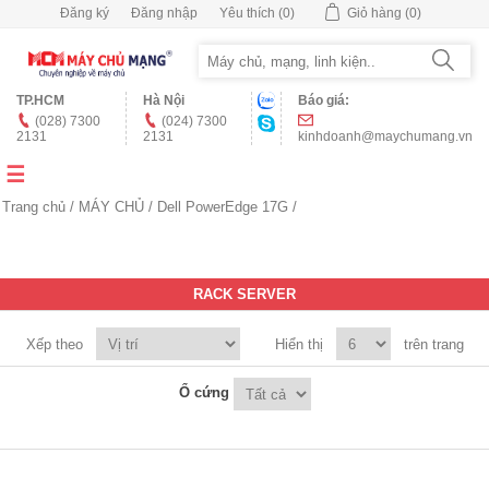
Đăng ký
Đăng nhập
Yêu thích
(0)
Giỏ hàng
(0)
TP.HCM
Hà Nội
Báo giá:
(028) 7300
(024) 7300
2131
2131
kinhdoanh@maychumang.vn
Trang chủ
/
MÁY CHỦ
/
Dell PowerEdge 17G
/
RACK SERVER
Xếp theo
Hiển thị
trên trang
Ổ cứng