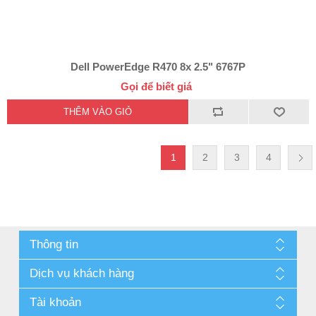
Dell PowerEdge R470 8x 2.5" 6767P
Gọi để biết giá
1
2
3
4
Thông tin
Dịch vụ khách hàng
Tài khoản