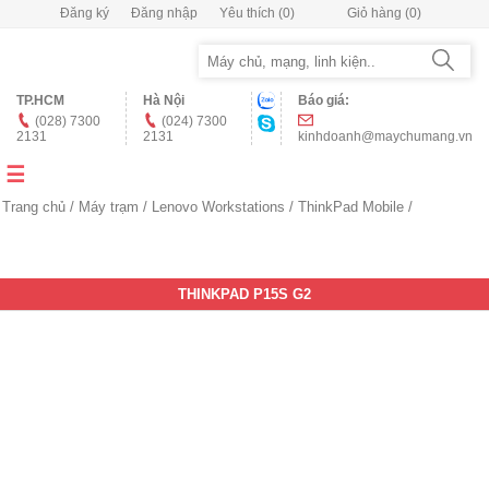
Đăng ký
Đăng nhập
Yêu thích
(0)
Giỏ hàng
(0)
TP.HCM
Hà Nội
Báo giá:
(028) 7300
(024) 7300
2131
2131
kinhdoanh@maychumang.vn
Trang chủ
/
Máy trạm
/
Lenovo Workstations
/
ThinkPad Mobile
/
THINKPAD P15S G2