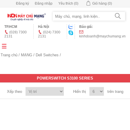
Đăng ký
Đăng nhập
Yêu thích
(0)
Giỏ hàng
(0)
TP.HCM
Hà Nội
Báo giá:
(028) 7300
(024) 7300
2131
2131
kinhdoanh@maychumang.vn
Trang chủ
/
MẠNG
/
Dell Switches
/
POWERSWITCH S3100 SERIES
Xếp theo
Hiển thị
trên trang