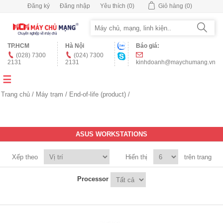
Đăng ký
Đăng nhập
Yêu thích
(0)
Giỏ hàng
(0)
TP.HCM
Hà Nội
Báo giá:
(028) 7300
(024) 7300
2131
2131
kinhdoanh@maychumang.vn
Trang chủ
/
Máy trạm
/
End-of-life (product)
/
ASUS WORKSTATIONS
Xếp theo
Hiển thị
trên trang
Processor