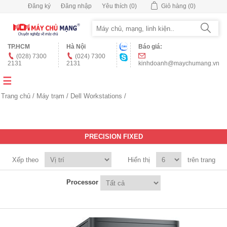
Đăng ký
Đăng nhập
Yêu thích
(0)
Giỏ hàng
(0)
TP.HCM
Hà Nội
Báo giá:
(028) 7300
(024) 7300
2131
2131
kinhdoanh@maychumang.vn
Trang chủ
/
Máy trạm
/
Dell Workstations
/
PRECISION FIXED
Xếp theo
Hiển thị
trên trang
Processor