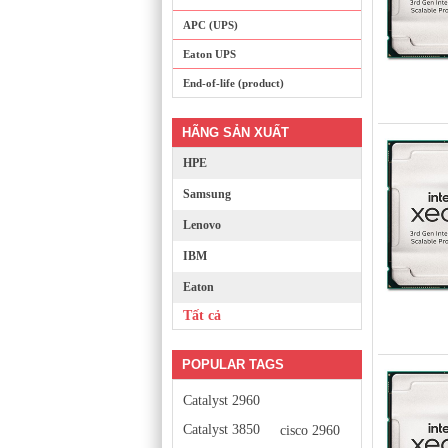
APC (UPS)
Eaton UPS
End-of-life (product)
HÃNG SẢN XUẤT
HPE
Samsung
Lenovo
IBM
Eaton
Tất cả
POPULAR TAGS
Catalyst 2960
Catalyst 3850
cisco 2960