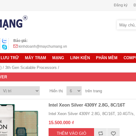
Đăng ký
Đ
Báo giá:
kinhdoanh@maychumang.vn
LƯU TRỮ
MÁY TRẠM
MẠNG
LINH KIỆN
PHẦN MỀM
COMP
)
/
3th Gen Scalable Processors
/
VER
Hiển thị
trên trang
Intel Xeon Silver 4309Y 2.8G, 8C/16T
Intel Xeon Silver 4309Y 2.8G, 8C/16T, 10.4GT/
15.500.000 ₫