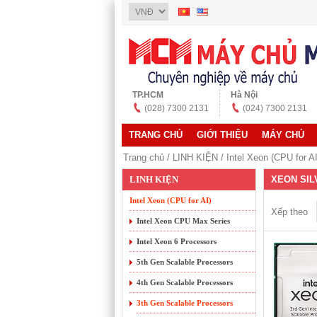
TP.HCM
Hà Nội
(028) 7300 2131
(024) 7300 2131
TRANG CHỦ
GIỚI THIỆU
MÁY CHỦ
Trang chủ
/
LINH KIỆN
/
Intel Xeon (CPU for AI
LINH KIỆN
XEON SIL
Intel Xeon (CPU for AI)
Xếp theo
Intel Xeon CPU Max Series
Intel Xeon 6 Processors
5th Gen Scalable Processors
4th Gen Scalable Processors
3th Gen Scalable Processors