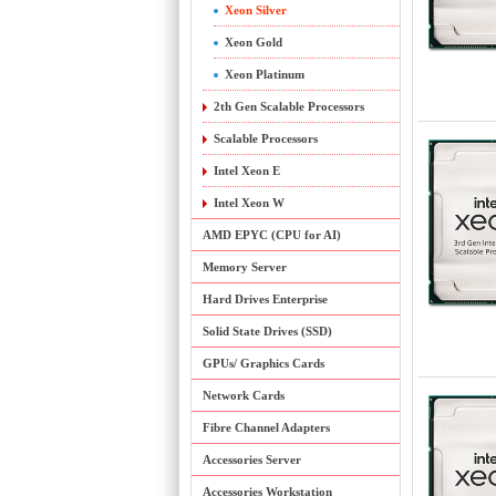
Xeon Silver
Xeon Gold
Xeon Platinum
2th Gen Scalable Processors
Scalable Processors
Intel Xeon E
Intel Xeon W
AMD EPYC (CPU for AI)
Memory Server
Hard Drives Enterprise
Solid State Drives (SSD)
GPUs/ Graphics Cards
Network Cards
Fibre Channel Adapters
Accessories Server
Accessories Workstation