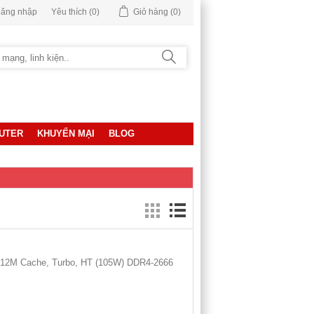
ăng nhập
Yêu thích
(0)
Giỏ hàng
(0)
UTER
KHUYẾN MẠI
BLOG
s, 12M Cache, Turbo, HT (105W) DDR4-2666