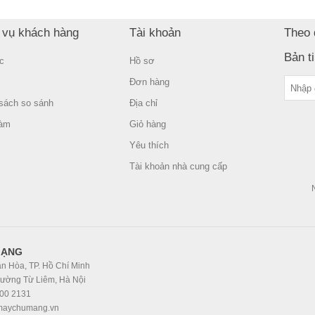
 vụ khách hàng
Tài khoản
Theo 
Bản t
c
Hồ sơ
Đơn hàng
sách so sánh
Địa chỉ
làm
Giỏ hàng
Yêu thích
Tài khoản nhà cung cấp
MẠNG
n Hòa, TP. Hồ Chí Minh
hường Từ Liêm, Hà Nội
300 2131
@maychumang.vn