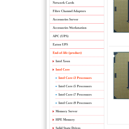
Network Cards
Fibre Channel Adapters
Accessories Server
Accessories Workstation
APC (UPS)
Eaton UPS
End-of-life (product)
Intel Xeon
Intel Core
Intel Core i3 Processors
Intel Core i5 Processors
Intel Core i7 Processors
Intel Core i9 Processors
Memory Server
HPE Memory
Solid State Drives