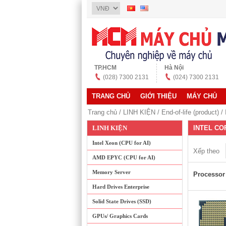
TP.HCM
Hà Nội
(028) 7300 2131
(024) 7300 2131
TRANG CHỦ
GIỚI THIỆU
MÁY CHỦ
Trang chủ
/
LINH KIỆN
/
End-of-life (product)
/
LINH KIỆN
INTEL CO
Intel Xeon (CPU for AI)
Xếp theo
AMD EPYC (CPU for AI)
Memory Server
Processor
Hard Drives Enterprise
Solid State Drives (SSD)
GPUs/ Graphics Cards