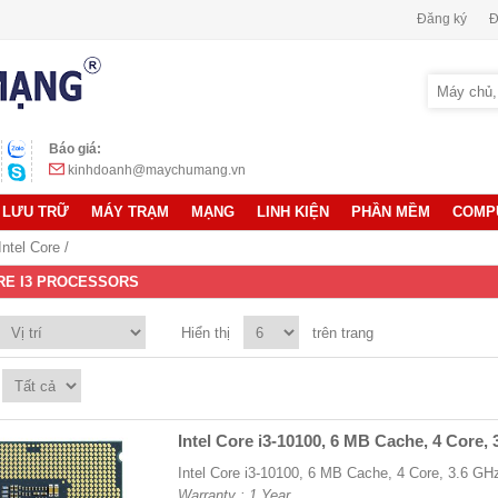
Đăng ký
Đ
Báo giá:
kinhdoanh@maychumang.vn
LƯU TRỮ
MÁY TRẠM
MẠNG
LINH KIỆN
PHẦN MỀM
COMP
Intel Core
/
RE I3 PROCESSORS
Hiển thị
trên trang
Intel Core i3-10100, 6 MB Cache, 4 Core
Intel Core i3-10100, 6 MB Cache, 4 Core, 3.6 G
Warranty : 1 Year