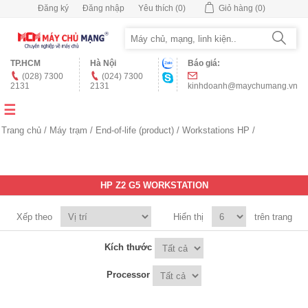
Đăng ký
Đăng nhập
Yêu thích
(0)
Giỏ hàng
(0)
TP.HCM
Hà Nội
Báo giá:
(028) 7300
(024) 7300
2131
2131
kinhdoanh@maychumang.vn
Trang chủ
/
Máy trạm
/
End-of-life (product)
/
Workstations HP
/
HP Z2 G5 WORKSTATION
Xếp theo
Hiển thị
trên trang
Kích thước
Processor