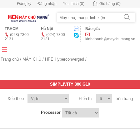
Đăng ký
Đăng nhập
Yêu thích
(0)
Giỏ hàng
(0)
TP.HCM
Hà Nội
Báo giá:
(028) 7300
(024) 7300
2131
2131
kinhdoanh@maychumang.vn
Trang chủ
/
MÁY CHỦ
/
HPE Hyperconverged
/
SIMPLIVITY 380 G10
Xếp theo
Hiển thị
trên trang
Processor