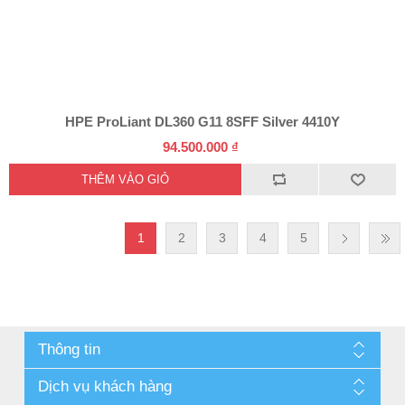
HPE ProLiant DL360 G11 8SFF Silver 4410Y
94.500.000 ₫
1
2
3
4
5
Thông tin
Dịch vụ khách hàng