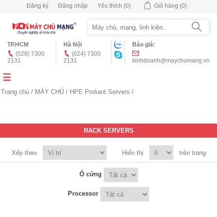
Đăng ký
Đăng nhập
Yêu thích
(0)
Giỏ hàng
(0)
TP.HCM
Hà Nội
Báo giá:
(028) 7300
(024) 7300
2131
2131
kinhdoanh@maychumang.vn
Trang chủ
/
MÁY CHỦ
/
HPE Proliant Servers
/
RACK SERVERS
Xếp theo
Hiển thị
trên trang
Ổ cứng
Processor