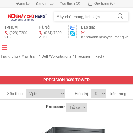
Đăng ký
Đăng nhập
Yêu thích
(0)
Giỏ hàng
(0)
TP.HCM
Hà Nội
Báo giá:
(028) 7300
(024) 7300
2131
2131
kinhdoanh@maychumang.vn
Trang chủ
/
Máy trạm
/
Dell Workstations
/
Precision Fixed
/
PRECISION 3680 TOWER
Xếp theo
Hiển thị
trên trang
Processor