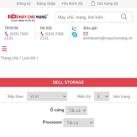
Đăng ký
Đăng nhập
Yêu thích
(0)
Giỏ hàng
(0)
TP.HCM
Hà Nội
Báo giá:
(028) 7300
(024) 7300
2131
2131
kinhdoanh@maychumang.vn
Trang chủ
/
Lưu trữ
/
DELL STORAGE
Xếp theo
Hiển thị
trên trang
Ổ cứng
Processor