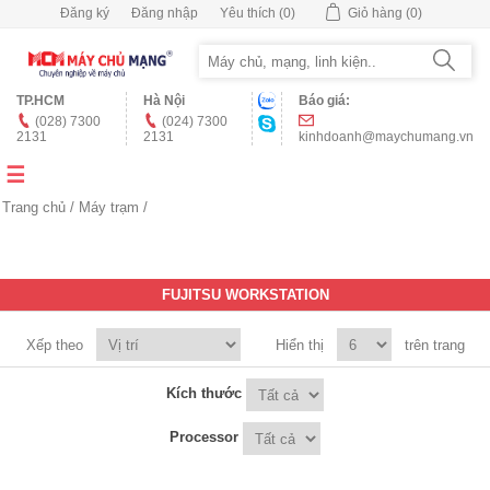
Đăng ký
Đăng nhập
Yêu thích
(0)
Giỏ hàng
(0)
TP.HCM
Hà Nội
Báo giá:
(028) 7300
(024) 7300
2131
2131
kinhdoanh@maychumang.vn
Trang chủ
/
Máy trạm
/
FUJITSU WORKSTATION
Xếp theo
Hiển thị
trên trang
Kích thước
Processor