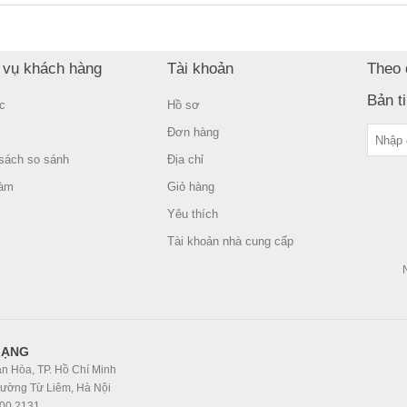
 vụ khách hàng
Tài khoản
Theo 
Bản t
c
Hồ sơ
Đơn hàng
sách so sánh
Địa chỉ
làm
Giỏ hàng
Yêu thích
Tài khoản nhà cung cấp
MẠNG
n Hòa, TP. Hồ Chí Minh
hường Từ Liêm, Hà Nội
300 2131