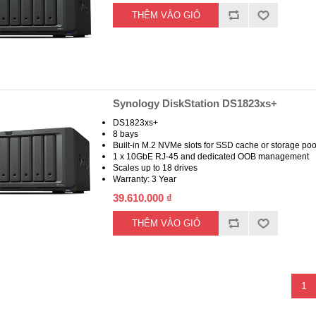
Synology DiskStation DS1823xs+
DS1823xs+
8 bays
Built-in M.2 NVMe slots for SSD cache or storage poo
1 x 10GbE RJ-45 and dedicated OOB management
Scales up to 18 drives
Warranty: 3 Year
39.610.000 ₫
1