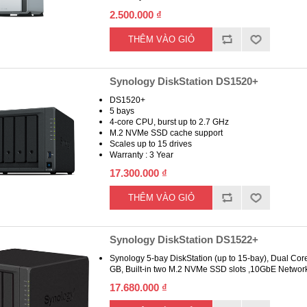
2.500.000 ₫
Synology DiskStation DS1520+
DS1520+
5 bays
4-core CPU, burst up to 2.7 GHz
M.2 NVMe SSD cache support
Scales up to 15 drives
Warranty : 3 Year
17.300.000 ₫
Synology DiskStation DS1522+
Synology 5-bay DiskStation (up to 15-bay), Dual Cor
GB, Built-in two M.2 NVMe SSD slots ,10GbE Netw
17.680.000 ₫