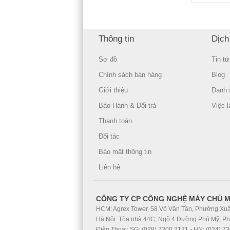
Thông tin
Dịch
Sơ đồ
Tin tứ
Chính sách bán hàng
Blog
Giới thiệu
Danh 
Bảo Hành & Đổi trả
Việc 
Thanh toán
Đối tác
Bảo mật thông tin
Liên hệ
CÔNG TY CP CÔNG NGHỆ MÁY CHỦ 
HCM: Agrex Tower, 58 Võ Văn Tần, Phường Xuâ
Hà Nội: Tòa nhà 44C, Ngõ 4 Đường Phú Mỹ, P
Điện Thoại: SG: (028) 7300 2131 - HN: (024) 7