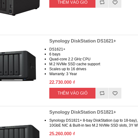
Synology DiskStation DS1621+
DS1621+
6 bays
Quad-core 2.2 GHz CPU
M.2 NVMe SSD cache support
Scales up to 16 drives
Warranty: 3 Year
22.730.000 ₫
Synology DiskStation DS1821+
Synology DS1821+ 8-bay DiskStation (up to 18-bay)
10GbE NIC & Built-in two M.2 NVMe SSD slots, 3Y 
25.260.000 ₫