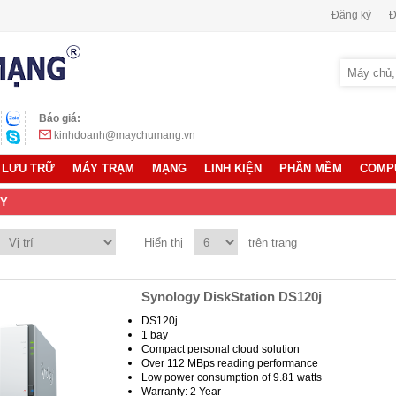
Đăng ký
Đ
Báo giá:
kinhdoanh@maychumang.vn
LƯU TRỮ
MÁY TRẠM
MẠNG
LINH KIỆN
PHẦN MỀM
COMP
Y
Hiển thị
trên trang
Synology DiskStation DS120j
DS120j
1 bay
Compact personal cloud solution
Over 112 MBps reading performance
Low power consumption of 9.81 watts
Warranty: 2 Year