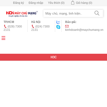
Đăng ký
Đăng nhập
Yêu thích
(0)
Giỏ hàng
(0)
TP.HCM
Hà Nội
Báo giá:
(028) 7300
(024) 7300
2131
2131
kinhdoanh@maychumang.vn
H3C